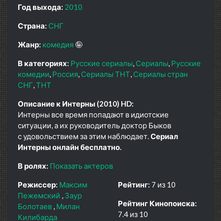
Год выхода:
2010
Страна:
СНГ
Жанр:
комедия
🤪
В категориях:
Русские сериалы
Сериалы
Русские
комедии
Россия
Сериалы ТНТ
Сериалы стран
СНГ
ТНТ
Описание к Интерны (2010) HD:
Интерны все время попадают в идиотские
ситуации, а их руководитель доктор Быков
с удовольствием за этим наблюдает.
Сериал
Интерны онлайн бесплатно.
В ролях:
Показать актеров
Режиссер:
Максим
Рейтинг:
7 из 10
Пежемский
Заур
Рейтинг Кинопоиска:
Болотаев
Милан
7.4 из 10
Килибарда