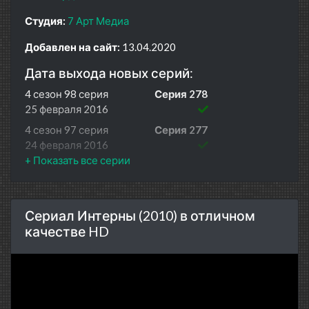
Студия:
7 Арт Медиа
Добавлен на сайт:
13.04.2020
Дата выхода новых серий:
4 сезон 98 серия
Серия 278
25 февраля 2016
4 сезон 97 серия
Серия 277
24 февраля 2016
4 сезон 96 серия
Серия 276
19 февраля 2016
4 сезон 95 серия
Серия 275
Сериал Интерны (2010) в отличном
18 февраля 2016
качестве HD
4 сезон 94 серия
Серия 274
17 февраля 2016
4 сезон 93 серия
Серия 273
16 февраля 2016
4 сезон 92 серия
Серия 272