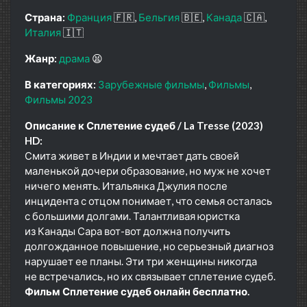
Страна:
Франция
🇫🇷
Бельгия
🇧🇪
Канада
🇨🇦
Италия
🇮🇹
Жанр:
драма
😫
В категориях:
Зарубежные фильмы
Фильмы
Фильмы 2023
Описание к Сплетение судеб / La Tresse (2023)
HD:
Смита живет в Индии и мечтает дать своей
маленькой дочери образование, но муж не хочет
ничего менять. Итальянка Джулия после
инцидента с отцом понимает, что семья осталась
с большими долгами. Талантливая юристка
из Канады Сара вот-вот должна получить
долгожданное повышение, но серьезный диагноз
нарушает ее планы. Эти три женщины никогда
не встречались, но их связывает сплетение судеб.
Фильм Сплетение судеб онлайн бесплатно.