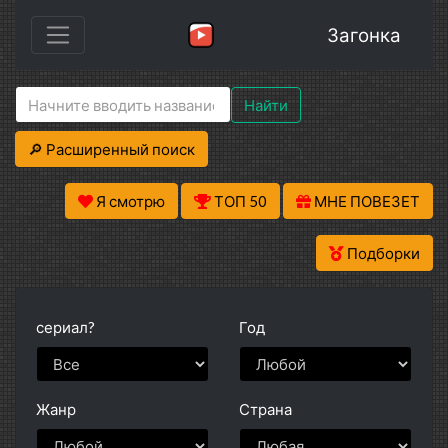
Загонка
Найти
🔎 Расширенный поиск
Я смотрю
ТОП 50
МНЕ ПОВЕЗЕТ
Подборки
сериал?
Год
Жанр
Страна