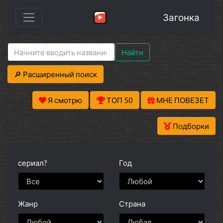
Загонка
Найти
🔎 Расширенный поиск
Я смотрю
ТОП 50
МНЕ ПОВЕЗЕТ
Подборки
сериал?
Год
Жанр
Страна