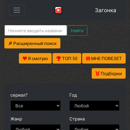
Загонка
Найти
🔎 Расширенный поиск
Я смотрю
ТОП 50
МНЕ ПОВЕЗЕТ
Подборки
сериал?
Год
Жанр
Страна