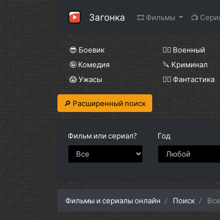
Загонка
🎞 Фильмы
📺 Сер
😎 Боевик
👨‍✈️ Военный
🤪 Комедия
🔪 Криминал
😱 Ужасы
🧙‍♀️ Фантастика
🔎 Расширенный поиск
Фильм или
сериал?
Год
Фильмы и сериалы онлайн
Поиск
Все