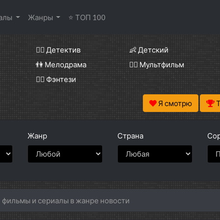
иалы
Жанры
⭐ ТОП 100
🕵️‍♂️ Детектив
👶 Детский
👫 Мелодрама
🧚‍♀️ Мультфильм
🧝‍♂️ Фэнтези
Я смотрю
Жанр
Страна
Сор
 фильмы и сериалы в жанре новости