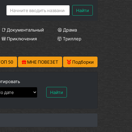
Найти
📑 Документальный
😫 Драма
🎒 Приключения
🤯 Триллер
ТОП 50
МНЕ ПОВЕЗЕТ
Подборки
тировать
Найти