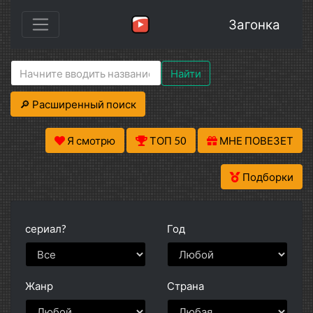
Загонка
Найти
🔎 Расширенный поиск
Я смотрю
ТОП 50
МНЕ ПОВЕЗЕТ
Подборки
сериал?
Год
Жанр
Страна