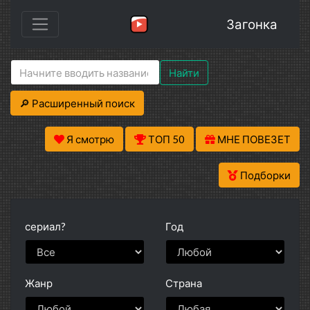
Загонка
Найти
🔎 Расширенный поиск
Я смотрю
ТОП 50
МНЕ ПОВЕЗЕТ
Подборки
сериал?
Год
Жанр
Страна