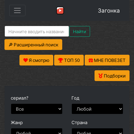
Загонка
Найти
🔎 Расширенный поиск
Я смотрю
ТОП 50
МНЕ ПОВЕЗЕТ
Подборки
сериал?
Год
Жанр
Страна