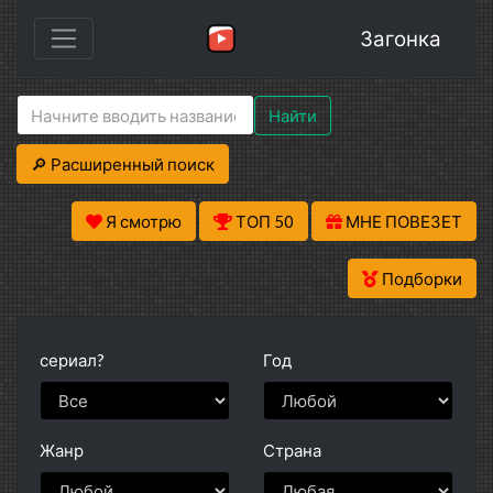
Загонка
Найти
🔎 Расширенный поиск
Я смотрю
ТОП 50
МНЕ ПОВЕЗЕТ
Подборки
сериал?
Год
Жанр
Страна