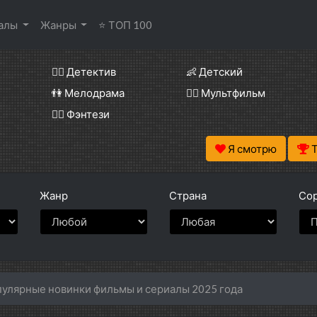
иалы
Жанры
⭐ ТОП 100
🕵️‍♂️ Детектив
👶 Детский
👫 Мелодрама
🧚‍♀️ Мультфильм
🧝‍♂️ Фэнтези
Я смотрю
Жанр
Страна
Сор
улярные новинки фильмы и сериалы 2025 года