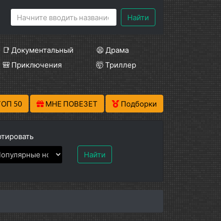
Найти
📑 Документальный
😫 Драма
🎒 Приключения
🤯 Триллер
ТОП 50
МНЕ ПОВЕЗЕТ
Подборки
тировать
Найти