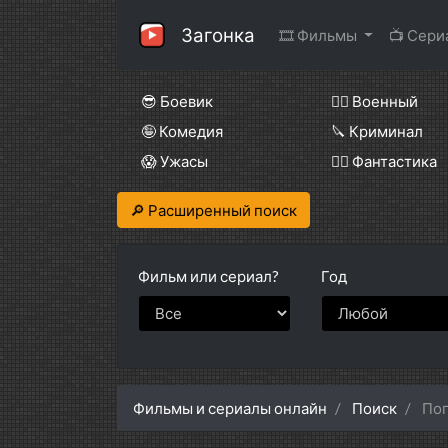
Загонка
🎞 Фильмы
📺 Сер
😎 Боевик
👨‍✈️ Военный
🤪 Комедия
🔪 Криминал
😱 Ужасы
🧙‍♀️ Фантастика
🔎 Расширенный поиск
Фильм или
сериал?
Год
Фильмы и сериалы онлайн
Поиск
Поп