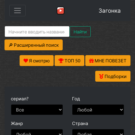
Загонка
Найти
🔎 Расширенный поиск
Я смотрю
ТОП 50
МНЕ ПОВЕЗЕТ
Подборки
сериал?
Год
Жанр
Страна